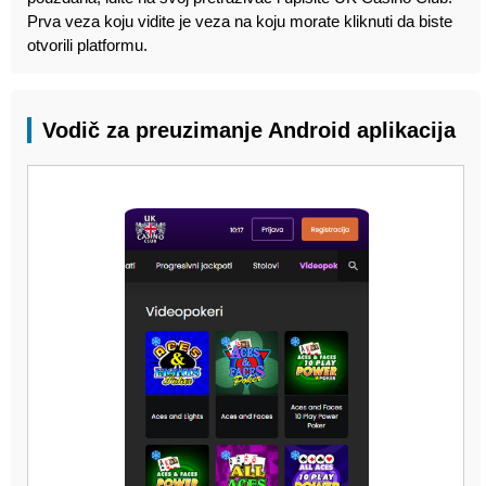
Prva veza koju vidite je veza na koju morate kliknuti da biste
otvorili platformu.
Vodič za preuzimanje Android aplikacija