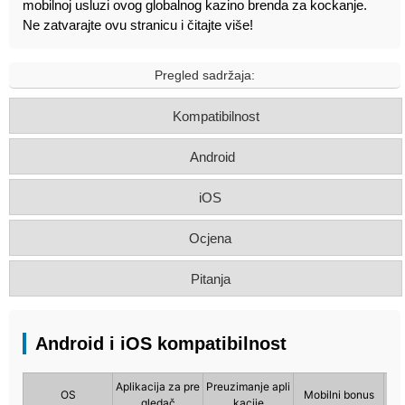
mobilnoj usluzi ovog globalnog kazino brenda za kockanje.
Ne zatvarajte ovu stranicu i čitajte više!
Pregled sadržaja:
Kompatibilnost
Android
iOS
Ocjena
Pitanja
Android i iOS kompatibilnost
Aplikacija za pre
Preuzimanje apli
OS
Mobilni bonus
Ž
gledač
kacije