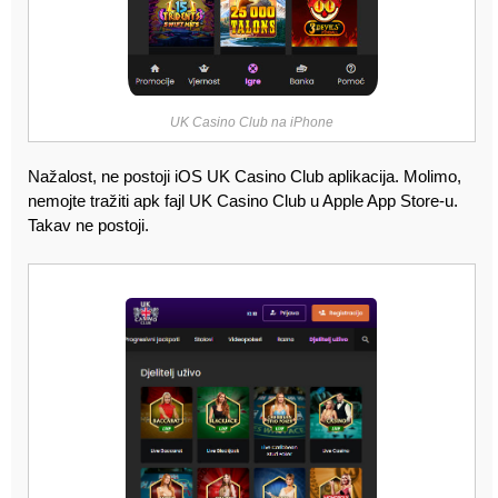
UK Casino Club na iPhone
Nažalost, ne postoji iOS UK Casino Club aplikacija. Molimo,
nemojte tražiti apk fajl UK Casino Club u Apple App Store-u.
Takav ne postoji.