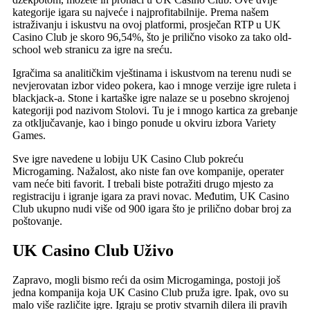
kategorije igara su najveće i najprofitabilnije. Prema našem
istraživanju i iskustvu na ovoj platformi, prosječan RTP u UK
Casino Club je skoro 96,54%, što je prilično visoko za tako old-
school web stranicu za igre na sreću.
Igračima sa analitičkim vještinama i iskustvom na terenu nudi se
nevjerovatan izbor video pokera, kao i mnoge verzije igre ruleta i
blackjack-a. Stone i kartaške igre nalaze se u posebno skrojenoj
kategoriji pod nazivom Stolovi. Tu je i mnogo kartica za grebanje
za otključavanje, kao i bingo ponude u okviru izbora Variety
Games.
Sve igre navedene u lobiju UK Casino Club pokreću
Microgaming. Nažalost, ako niste fan ove kompanije, operater
vam neće biti favorit. I trebali biste potražiti drugo mjesto za
registraciju i igranje igara za pravi novac. Međutim, UK Casino
Club ukupno nudi više od 900 igara što je prilično dobar broj za
poštovanje.
UK Casino Club Uživo
Zapravo, mogli bismo reći da osim Microgaminga, postoji još
jedna kompanija koja UK Casino Club pruža igre. Ipak, ovo su
malo više različite igre. Igraju se protiv stvarnih dilera ili pravih