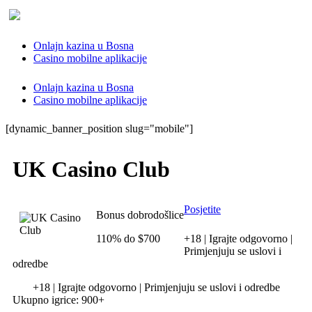
Onlajn kazina u Bosna
Casino mobilne aplikacije
Onlajn kazina u Bosna
Casino mobilne aplikacije
[dynamic_banner_position slug="mobile"]
UK Casino Club
Posjetite
Bonus dobrodošlice
110% do $700
+18 | Igrajte odgovorno |
Primjenjuju se uslovi i
odredbe
+18 | Igrajte odgovorno | Primjenjuju se uslovi i odredbe
Ukupno igrice:
900+