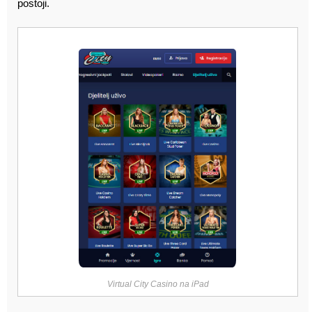
postoji.
Virtual City Casino na iPad