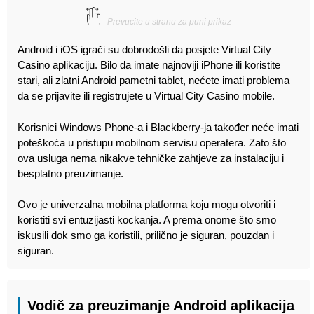
Prevucite u stranu za puni prikaz
Android i iOS igrači su dobrodošli da posjete Virtual City
Casino aplikaciju. Bilo da imate najnoviji iPhone ili koristite
stari, ali zlatni Android pametni tablet, nećete imati problema
da se prijavite ili registrujete u Virtual City Casino mobile.
Korisnici Windows Phone-a i Blackberry-ja također neće imati
poteškoća u pristupu mobilnom servisu operatera. Zato što
ova usluga nema nikakve tehničke zahtjeve za instalaciju i
besplatno preuzimanje.
Ovo je univerzalna mobilna platforma koju mogu otvoriti i
koristiti svi entuzijasti kockanja. A prema onome što smo
iskusili dok smo ga koristili, prilično je siguran, pouzdan i
siguran.
Vodič za preuzimanje Android aplikacija