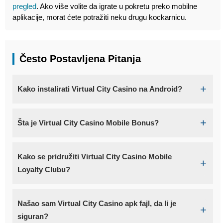
pregled
. Ako više volite da igrate u pokretu preko mobilne
aplikacije, morat ćete potražiti neku drugu kockarnicu.
Često Postavljena Pitanja
Kako instalirati Virtual City Casino na Android?
Šta je Virtual City Casino Mobile Bonus?
Kako se pridružiti Virtual City Casino Mobile
Loyalty Clubu?
Našao sam Virtual City Casino apk fajl, da li je
siguran?