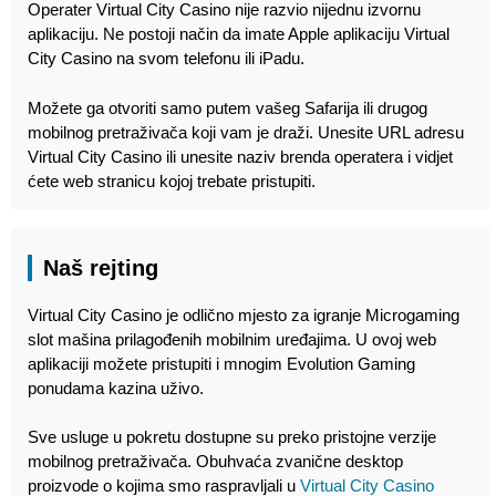
Operater Virtual City Casino nije razvio nijednu izvornu
aplikaciju. Ne postoji način da imate Apple aplikaciju Virtual
City Casino na svom telefonu ili iPadu.
Možete ga otvoriti samo putem vašeg Safarija ili drugog
mobilnog pretraživača koji vam je draži. Unesite URL adresu
Virtual City Casino ili unesite naziv brenda operatera i vidjet
ćete web stranicu kojoj trebate pristupiti.
Naš rejting
Virtual City Casino je odlično mjesto za igranje Microgaming
slot mašina prilagođenih mobilnim uređajima. U ovoj web
aplikaciji možete pristupiti i mnogim Evolution Gaming
ponudama kazina uživo.
Sve usluge u pokretu dostupne su preko pristojne verzije
mobilnog pretraživača. Obuhvaća zvanične desktop
proizvode o kojima smo raspravljali u
Virtual City Casino