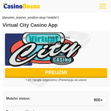
[dynamic_banner_position slug="mobile"]
Virtual City Casino App
Mobilni bonus
100% do $500
PREUZMI
+18 | Igrajte odgovorno | Primenjuju se uslovi
Mobilni slotovi:
900+