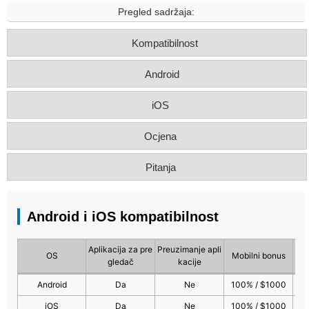
Pregled sadržaja:
Kompatibilnost
Android
iOS
Ocjena
Pitanja
Android i iOS kompatibilnost
Aplikacija za pre
Preuzimanje apli
OS
Mobilni bonus
Ž
gledač
kacije
Android
Da
Ne
100% / $1000
iOS
Da
Ne
100% / $1000