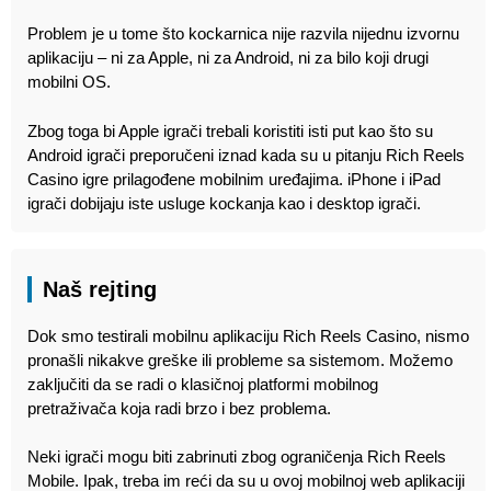
Problem je u tome što kockarnica nije razvila nijednu izvornu
aplikaciju – ni za Apple, ni za Android, ni za bilo koji drugi
mobilni OS.
Zbog toga bi Apple igrači trebali koristiti isti put kao što su
Android igrači preporučeni iznad kada su u pitanju Rich Reels
Casino igre prilagođene mobilnim uređajima. iPhone i iPad
igrači dobijaju iste usluge kockanja kao i desktop igrači.
Naš rejting
Dok smo testirali mobilnu aplikaciju Rich Reels Casino, nismo
pronašli nikakve greške ili probleme sa sistemom. Možemo
zaključiti da se radi o klasičnoj platformi mobilnog
pretraživača koja radi brzo i bez problema.
Neki igrači mogu biti zabrinuti zbog ograničenja Rich Reels
Mobile. Ipak, treba im reći da su u ovoj mobilnoj web aplikaciji