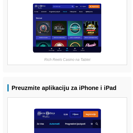
Rich Reels Casino na Tablet
Preuzmite aplikaciju za iPhone i iPad