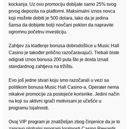
kockanja. Uz ovu promociju dobijate samo 25% svog
prvog depozita na platformi. Maksimalni iznos novca
koji možete dobiti je 500 dolara, tako da je jedina
šansa da dobijete bolji novčani poklon da napravite
ogromnu početnu investiciju.
Zahtjev za klađenje bonusa dobrodošlice u Music Hall
Casino je također prilično razočaravajući. Trebali biste
odigrati iznos bonusa 200 puta što je dosta iznad
standardnog zahtjeva na tržištu.
Evo još jedne stvari koju smo razočarali u vezi sa
politikom bonusa Music Hall Casino-a. Operater nema
nikakve promocije za postojeće korisnike. Jedini način
na koji su aktivni igrači motivisani je učešće u
programu lojalnosti.
Ovaj VIP program je znatiželjan zbog činjenice da je to
zapravo globalni program lojalnosti Casino Rewards.