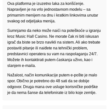
Ova platforma je izuzetno laka za korišćenje.
Napravljen je na vrlo jednostavnom modelu – sa
primarnim menijem na dnu i kratkim linkovima unutar
svakog od odjeljaka menija.
Sumnjamo da neko može naići na poteškoće u igranju
kroz Music Hall Casino. Ne morate čak ni biti iskusan
igrač da biste se brzo navikli na sistem. Ali ako trebate
postaviti pitanje ili naiđete na tehnički problem,
predstavnici operatera su vam na raspolaganju 24/7.
Možete ih kontaktirati putem ćaskanja uživo, kao i
slanjem e-maila.
Nažalost, način komunikacije putem e-pošte je malo
spor. Obično je potrebno do 48 sati da se dobije
odgovor. Druga mana ove usluge korisničke podrške
je da nema šanse da telefonirate iz bilo koje zemlje.