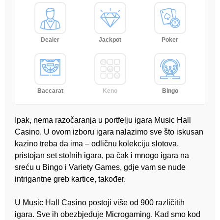
Dealer
Jackpot
Poker
Baccarat
Keno
Bingo
Ipak, nema razočaranja u portfelju igara Music Hall
Casino. U ovom izboru igara nalazimo sve što iskusan
kazino treba da ima – odličnu kolekciju slotova,
pristojan set stolnih igara, pa čak i mnogo igara na
sreću u Bingo i Variety Games, gdje vam se nude
intrigantne greb kartice, također.
U Music Hall Casino postoji više od 900 različitih
igara. Sve ih obezbjeđuje Microgaming. Kad smo kod