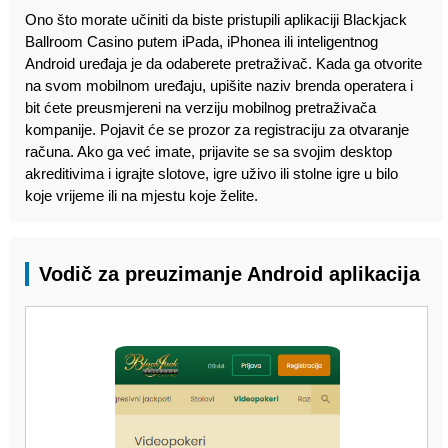
Ono što morate učiniti da biste pristupili aplikaciji Blackjack
Ballroom Casino putem iPada, iPhonea ili inteligentnog
Android uređaja je da odaberete pretraživač. Kada ga otvorite
na svom mobilnom uređaju, upišite naziv brenda operatera i
bit ćete preusmjereni na verziju mobilnog pretraživača
kompanije. Pojavit će se prozor za registraciju za otvaranje
računa. Ako ga već imate, prijavite se sa svojim desktop
akreditivima i igrajte slotove, igre uživo ili stolne igre u bilo
koje vrijeme ili na mjestu koje želite.
Vodič za preuzimanje Android aplikacija