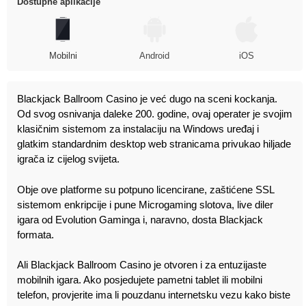
Dostupne aplikacije
Mobilni
Android
iOS
Blackjack Ballroom Casino je već dugo na sceni kockanja.
Od svog osnivanja daleke 200. godine, ovaj operater je svojim
klasičnim sistemom za instalaciju na Windows uređaj i
glatkim standardnim desktop web stranicama privukao hiljade
igrača iz cijelog svijeta.
Obje ove platforme su potpuno licencirane, zaštićene SSL
sistemom enkripcije i pune Microgaming slotova, live diler
igara od Evolution Gaminga i, naravno, dosta Blackjack
formata.
Ali Blackjack Ballroom Casino je otvoren i za entuzijaste
mobilnih igara. Ako posjedujete pametni tablet ili mobilni
telefon, provjerite ima li pouzdanu internetsku vezu kako biste