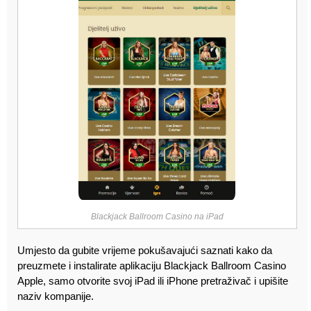
Blackjack Ballroom Casino na iPad
Umjesto da gubite vrijeme pokušavajući saznati kako da
preuzmete i instalirate aplikaciju Blackjack Ballroom Casino
Apple, samo otvorite svoj iPad ili iPhone pretraživač i upišite
naziv kompanije.