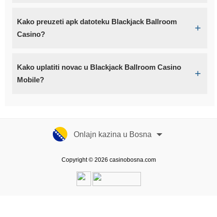
Kako preuzeti apk datoteku Blackjack Ballroom
Casino?
Kako uplatiti novac u Blackjack Ballroom Casino
Mobile?
Onlajn kazina u Bosna
Copyright © 2026 casinobosna.com