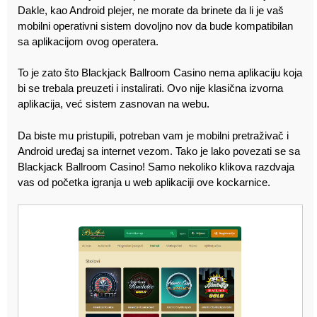
Dakle, kao Android plejer, ne morate da brinete da li je vaš
mobilni operativni sistem dovoljno nov da bude kompatibilan
sa aplikacijom ovog operatera.
To je zato što Blackjack Ballroom Casino nema aplikaciju koja
bi se trebala preuzeti i instalirati. Ovo nije klasična izvorna
aplikacija, već sistem zasnovan na webu.
Da biste mu pristupili, potreban vam je mobilni pretraživač i
Android uređaj sa internet vezom. Tako je lako povezati se sa
Blackjack Ballroom Casino! Samo nekoliko klikova razdvaja
vas od početka igranja u web aplikaciji ove kockarnice.