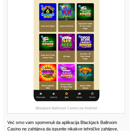
Blackjack Ballroom Casino na Android
Već smo vam spomenuli da aplikacija Blackjack Ballroom
Casino ne zahtijeva da ispunite nikakve tehničke zahtjeve.